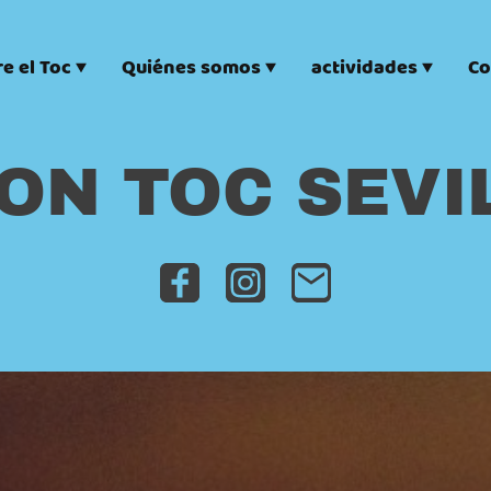
e el Toc
Quiénes somos
actividades
Co
ON TOC SEVI